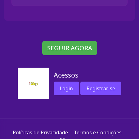
SEGUIR AGORA
Acessos
Login
Registrar-se
Políticas de Privacidade
Termos e Condições