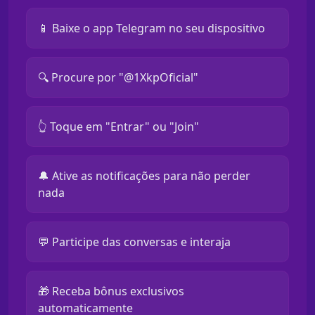
📱 Baixe o app Telegram no seu dispositivo
🔍 Procure por "@1XkpOficial"
👆 Toque em "Entrar" ou "Join"
🔔 Ative as notificações para não perder
nada
💬 Participe das conversas e interaja
🎁 Receba bônus exclusivos
automaticamente