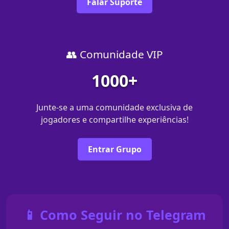
Falar Suporte
👥 Comunidade VIP
1000+
Junte-se a uma comunidade exclusiva de
jogadores e compartilhe experiências!
Entrar Grupo
📱 Como Seguir no Telegram