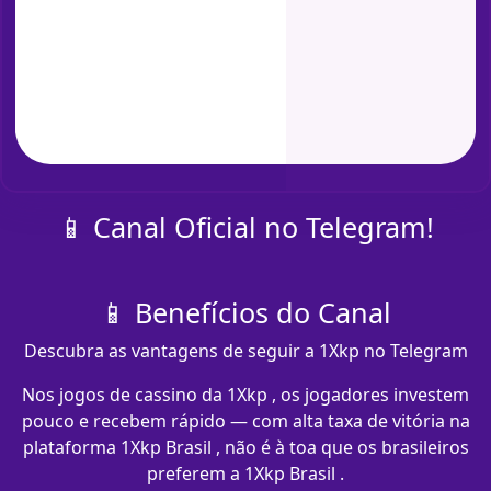
📱 Canal Oficial no Telegram!
📱 Benefícios do Canal
Descubra as vantagens de seguir a 1Xkp no Telegram
Nos jogos de cassino da 1Xkp , os jogadores investem
pouco e recebem rápido — com alta taxa de vitória na
plataforma 1Xkp Brasil , não é à toa que os brasileiros
preferem a 1Xkp Brasil .