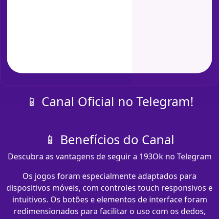
📱 Canal Oficial no Telegram!
📱 Benefícios do Canal
Descubra as vantagens de seguir a 193Ok no Telegram
Os jogos foram especialmente adaptados para
dispositivos móveis, com controles touch responsivos e
intuitivos. Os botões e elementos de interface foram
redimensionados para facilitar o uso com os dedos,