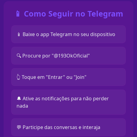
📱 Como Seguir no Telegram
📱 Baixe o app Telegram no seu dispositivo
🔍 Procure por "@193OkOficial"
👆 Toque em "Entrar" ou "Join"
🔔 Ative as notificações para não perder
nada
💬 Participe das conversas e interaja