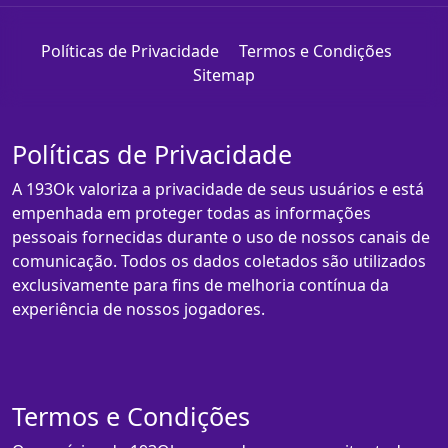
Políticas de Privacidade
Termos e Condições
Sitemap
Políticas de Privacidade
A 193Ok valoriza a privacidade de seus usuários e está
empenhada em proteger todas as informações
pessoais fornecidas durante o uso de nossos canais de
comunicação. Todos os dados coletados são utilizados
exclusivamente para fins de melhoria contínua da
experiência de nossos jogadores.
Termos e Condições