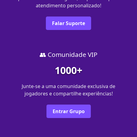
atendimento personalizado!
Falar Suporte
👥 Comunidade VIP
1000+
Junte-se a uma comunidade exclusiva de
jogadores e compartilhe experiências!
Entrar Grupo