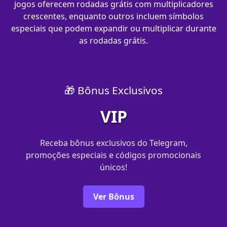
jogos oferecem rodadas grátis com multiplicadores
crescentes, enquanto outros incluem símbolos
especiais que podem expandir ou multiplicar durante
as rodadas grátis.
🎁 Bônus Exclusivos
VIP
Receba bônus exclusivos do Telegram,
promoções especiais e códigos promocionais
únicos!
Ver Bônus