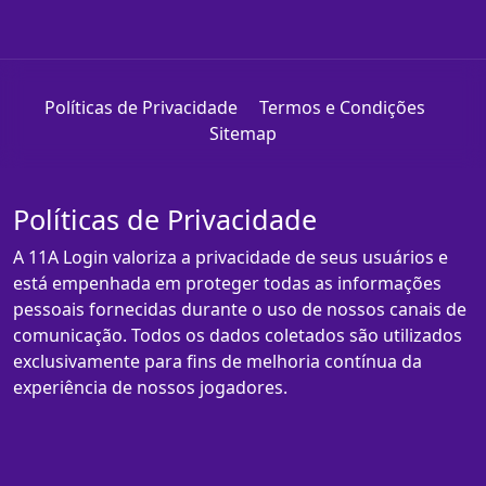
Políticas de Privacidade
Termos e Condições
Sitemap
Políticas de Privacidade
A 11A Login valoriza a privacidade de seus usuários e
está empenhada em proteger todas as informações
pessoais fornecidas durante o uso de nossos canais de
comunicação. Todos os dados coletados são utilizados
exclusivamente para fins de melhoria contínua da
experiência de nossos jogadores.