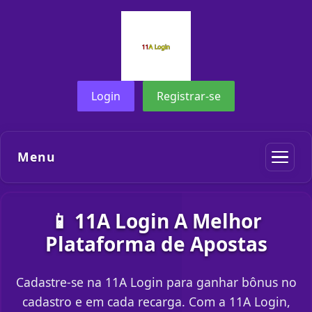
Login
Registrar-se
Menu
📱 11A Login A Melhor
Plataforma de Apostas
Cadastre-se na 11A Login para ganhar bônus no
cadastro e em cada recarga. Com a 11A Login,