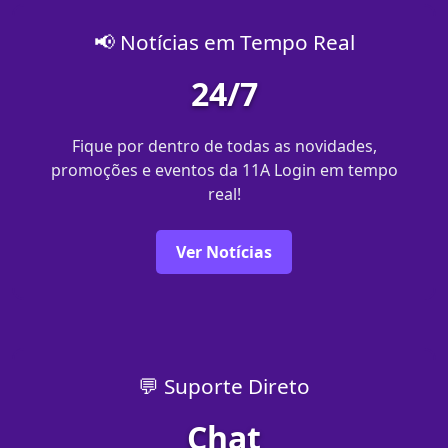
📢 Notícias em Tempo Real
24/7
Fique por dentro de todas as novidades,
promoções e eventos da 11A Login em tempo
real!
Ver Notícias
💬 Suporte Direto
Chat