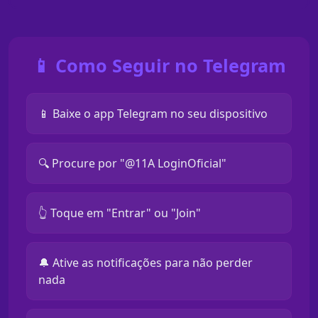
📱 Como Seguir no Telegram
📱 Baixe o app Telegram no seu dispositivo
🔍 Procure por "@11A LoginOficial"
👆 Toque em "Entrar" ou "Join"
🔔 Ative as notificações para não perder
nada