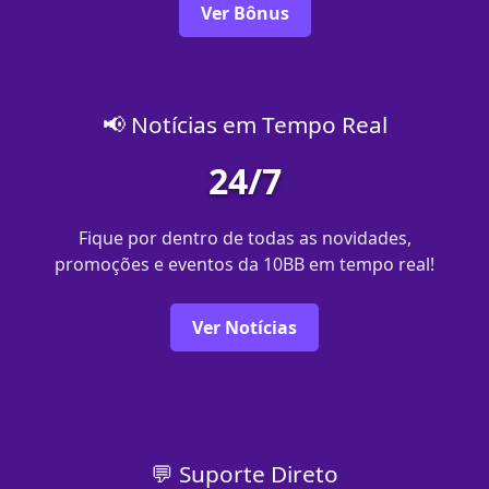
Ver Bônus
📢 Notícias em Tempo Real
24/7
Fique por dentro de todas as novidades,
promoções e eventos da 10BB em tempo real!
Ver Notícias
💬 Suporte Direto