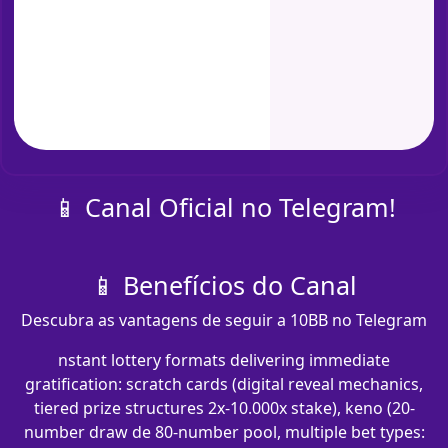
📱 Canal Oficial no Telegram!
📱 Benefícios do Canal
Descubra as vantagens de seguir a 10BB no Telegram
nstant lottery formats delivering immediate
gratification: scratch cards (digital reveal mechanics,
tiered prize structures 2x-10.000x stake), keno (20-
number draw de 80-number pool, multiple bet types: