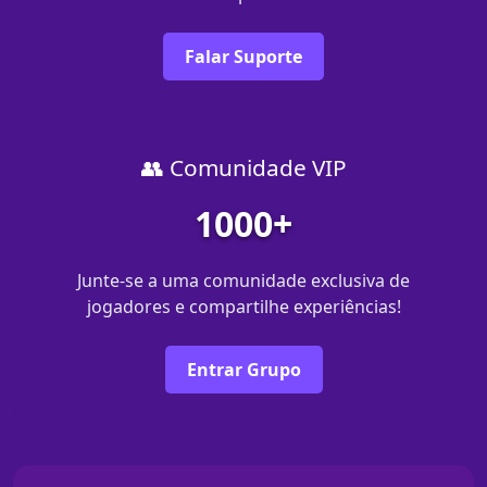
Falar Suporte
👥 Comunidade VIP
1000+
Junte-se a uma comunidade exclusiva de
jogadores e compartilhe experiências!
Entrar Grupo