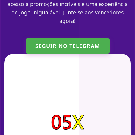
acesso a promoções incríveis e uma experiência
de jogo inigualável. Junte-se aos vencedores
agora!
SEGUIR NO TELEGRAM