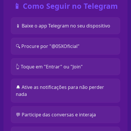
📱 Como Seguir no Telegram
📱 Baixe o app Telegram no seu dispositivo
🔍 Procure por "@05XOficial"
👆 Toque em "Entrar" ou "Join"
🔔 Ative as notificações para não perder
nada
💬 Participe das conversas e interaja