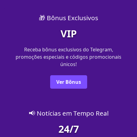
🎁 Bônus Exclusivos
VIP
Receba bônus exclusivos do Telegram,
promoções especiais e códigos promocionais
únicos!
Ver Bônus
📢 Notícias em Tempo Real
24/7