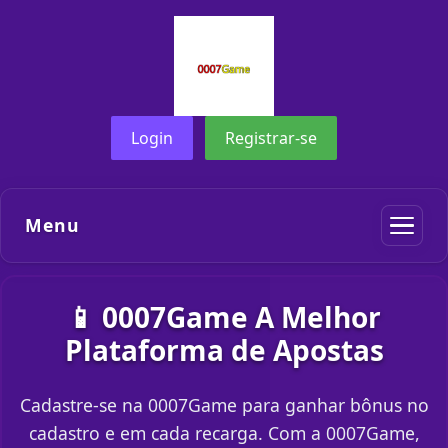
Login
Registrar-se
Menu
📱 0007Game A Melhor
Plataforma de Apostas
Cadastre-se na 0007Game para ganhar bônus no
cadastro e em cada recarga. Com a 0007Game,