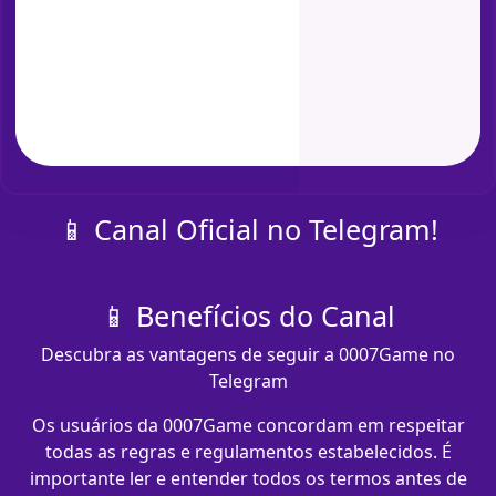
📱 Canal Oficial no Telegram!
📱 Benefícios do Canal
Descubra as vantagens de seguir a 0007Game no
Telegram
Os usuários da 0007Game concordam em respeitar
todas as regras e regulamentos estabelecidos. É
importante ler e entender todos os termos antes de