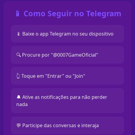
📱 Como Seguir no Telegram
📱 Baixe o app Telegram no seu dispositivo
🔍 Procure por "@0007GameOficial"
👆 Toque em "Entrar" ou "Join"
🔔 Ative as notificações para não perder
nada
💬 Participe das conversas e interaja