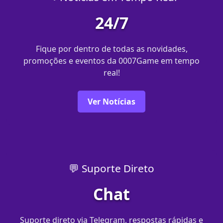
24/7
Fique por dentro de todas as novidades,
promoções e eventos da 0007Game em tempo
real!
Ver Notícias
💬 Suporte Direto
Chat
Suporte direto via Telegram, respostas rápidas e