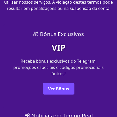
utilizar nossos serviços. A violação destes termos pode
resultar em penalizações ou na suspensão da conta.
🎁 Bônus Exclusivos
VIP
Receba bônus exclusivos do Telegram,
promoções especiais e códigos promocionais
únicos!
Ver Bônus
📢 Notícias em Tempo Real